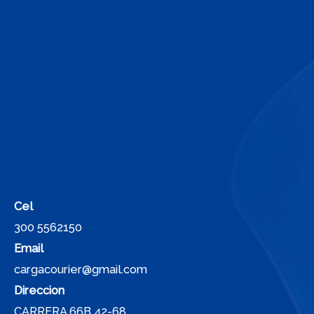
Cel
300 5562150
Email
cargacourier@gmail.com
Direccion
CARRERA 66B 42-68