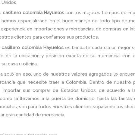
 Unidos.
de
casillero colombia Hayuelos
con los mejores tiempos de impo
s hemos especializado en el buen manejo de todo tipo de me
experiencia en importaciones y mercancías, de compras en Inter
nuestros clientes para confiarnos sus productos.
 casillero colombia Hayuelos
es brindarle cada día un mejor se
do de la ubicación y posición exacta de su mercancía, con e
su casa u oficina.
a solo en eso, uno de nuestros valores agregados lo encuent
rcancía que necesite traer a Colombia. Dentro de nuestro po
de importar sus comprar de Estados Unidos, de acuerdo a 
ómo la llevamos a la puerta de domicilio, hasta las tarifas
iales, son para todos nuestros clientes, separando los client
ar gran cantidad de mercancía.