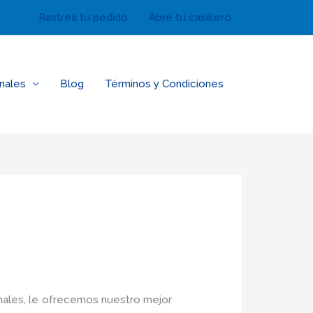
Rastrea tu pedido
Abre tu casillero
nales
Blog
Términos y Condiciones
nales, le ofrecemos nuestro mejor