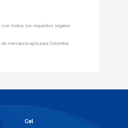
 con todos los requisitos legales
o de mercancía apta para Colombia
Cel