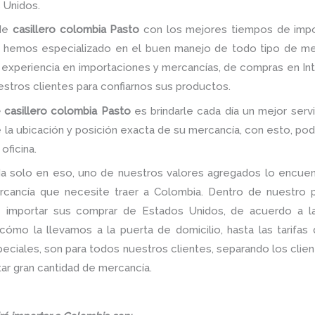
 Unidos.
 de
casillero colombia Pasto
con los mejores tiempos de impor
s hemos especializado en el buen manejo de todo tipo de me
experiencia en importaciones y mercancías, de compras en Inter
nuestros clientes para confiarnos sus productos.
 casillero colombia Pasto
es brindarle cada día un mejor servi
 la ubicación y posición exacta de su mercancía, con esto, pod
oficina.
a solo en eso, uno de nuestros valores agregados lo encuent
rcancía que necesite traer a Colombia. Dentro de nuestro po
de importar sus comprar de Estados Unidos, de acuerdo a 
ómo la llevamos a la puerta de domicilio, hasta las tarifas
iales, son para todos nuestros clientes, separando los client
ar gran cantidad de mercancía.