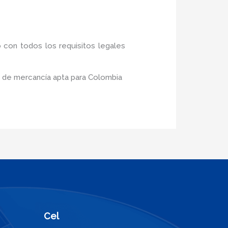
 con todos los requisitos legales
o de mercancía apta para Colombia
Cel