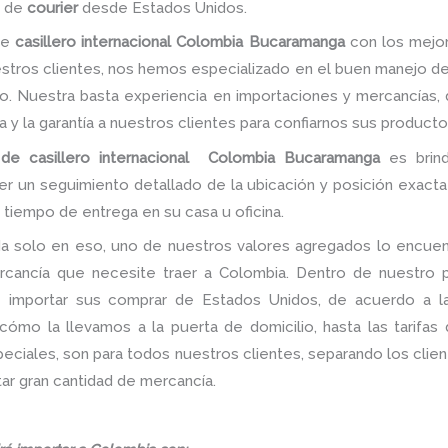
 de
courier
desde Estados Unidos.
de
casillero internacional Colombia Bucaramanga
con los mejor
estros clientes, nos hemos especializado en el buen manejo de
o. Nuestra basta experiencia en importaciones y mercancías, 
nza y la garantía a nuestros clientes para confiarnos sus producto
 de casillero internacional Colombia Bucaramanga
es brind
ner un seguimiento detallado de la ubicación y posición exact
 tiempo de entrega en su casa u oficina.
a solo en eso, uno de nuestros valores agregados lo encuent
rcancía que necesite traer a Colombia. Dentro de nuestro po
de importar sus comprar de Estados Unidos, de acuerdo a 
ómo la llevamos a la puerta de domicilio, hasta las tarifas
iales, son para todos nuestros clientes, separando los client
ar gran cantidad de mercancía.