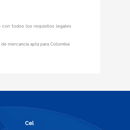
 con todos los requisitos legales
o de mercancía apta para Colombia
Cel