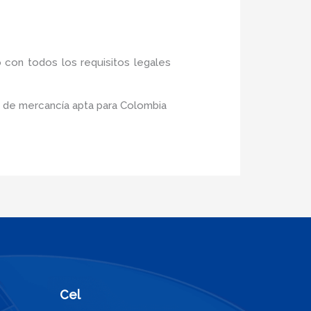
 con todos los requisitos legales
o de mercancía apta para Colombia
Cel