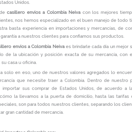
tados Unidos.
 de
casillero envios a Colombia Neiva
con los mejores tiempo
lientes, nos hemos especializado en el buen manejo de todo ti
ra basta experiencia en importaciones y mercancías, de com
la garantía a nuestros clientes para confiarnos sus productos.
illero envios a Colombia Neiva
es brindarle cada día un mejor s
do de la ubicación y posición exacta de su mercancía, con e
su casa u oficina.
a solo en eso, uno de nuestros valores agregados lo encuent
rcancía que necesite traer a Colombia. Dentro de nuestro po
de importar sus comprar de Estados Unidos, de acuerdo a 
ómo la llevamos a la puerta de domicilio, hasta las tarifas
iales, son para todos nuestros clientes, separando los client
ar gran cantidad de mercancía.