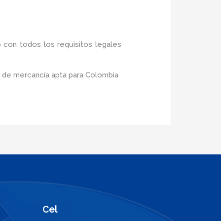
 con todos los requisitos legales
o de mercancía apta para Colombia
Cel