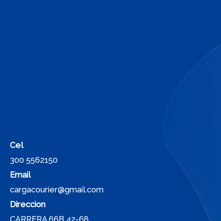
Cel
300 5562150
Email
cargacourier@gmail.com
Direccion
CARRERA 66B 42-68