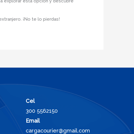
 a explorar esta opción y descubre
tranjero. ¡No te lo pierdas!
Cel
300 5562150
Email
cargacourier@gmail.com