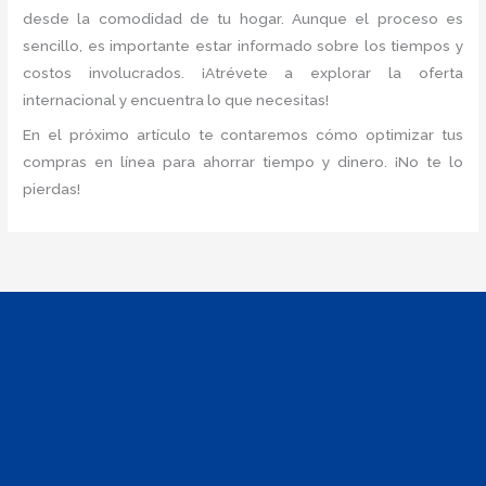
desde la comodidad de tu hogar. Aunque el proceso es
sencillo, es importante estar informado sobre los tiempos y
costos involucrados. ¡Atrévete a explorar la oferta
internacional y encuentra lo que necesitas!
En el próximo artículo te contaremos cómo optimizar tus
compras en línea para ahorrar tiempo y dinero. ¡No te lo
pierdas!