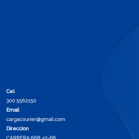
Cel
300 5562150
Email
cargacourier@gmail.com
Direccion
CARRERA 66B 42-68