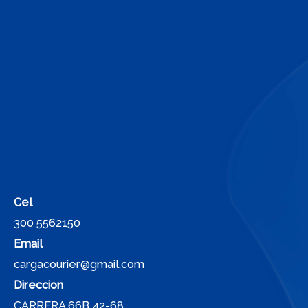
Cel
300 5562150
Email
cargacourier@gmail.com
Direccion
CARRERA 66B 42-68