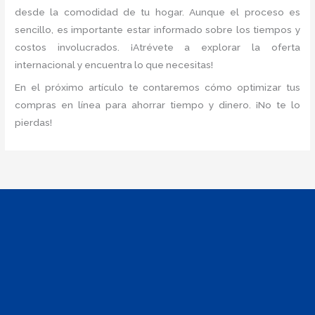
desde la comodidad de tu hogar. Aunque el proceso es
sencillo, es importante estar informado sobre los tiempos y
costos involucrados. ¡Atrévete a explorar la oferta
internacional y encuentra lo que necesitas!
En el próximo artículo te contaremos cómo optimizar tus
compras en línea para ahorrar tiempo y dinero. ¡No te lo
pierdas!