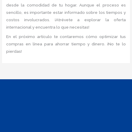
desde la comodidad de tu hogar. Aunque el proceso es
sencillo, es importante estar informado sobre los tiempos y
costos involucrados. ¡Atrévete a explorar la oferta
internacional y encuentra lo que necesitas!
En el próximo artículo te contaremos cómo optimizar tus
compras en línea para ahorrar tiempo y dinero. ¡No te lo
pierdas!