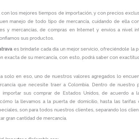
a
con los mejores tiempos de importación, y con precios exclus
uen manejo de todo tipo de mercancía, cuidando de ella co
es y mercancías, de compras en Internet y envíos a nivel inte
confiarnos sus productos.
atrava
es brindarle cada día un mejor servicio, ofreciéndole la 
ión exacta de su mercancía, con esto, podrá saber con exactitu
a solo en eso, uno de nuestros valores agregados lo encuent
rcancía que necesite traer a Colombia. Dentro de nuestro po
de importar sus comprar de Estados Unidos, de acuerdo a 
ómo la llevamos a la puerta de domicilio, hasta las tarifas
iales, son para todos nuestros clientes, separando los client
ar gran cantidad de mercancía.