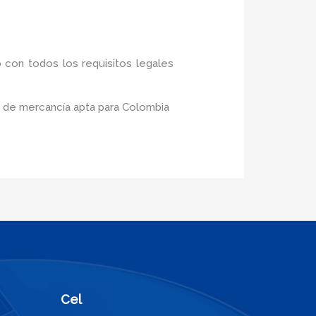
 con todos los requisitos legales
o de mercancía apta para Colombia
Cel