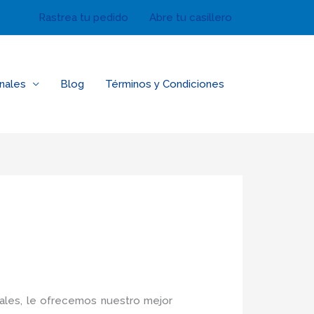
Rastrea tu pedido
Abre tu casillero
nales
Blog
Términos y Condiciones
nales, le ofrecemos nuestro mejor