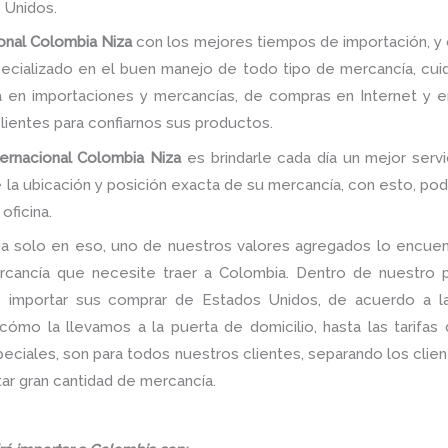
 Unidos.
ional Colombia Niza
con los mejores tiempos de importación, y 
ecializado en el buen manejo de todo tipo de mercancía, cui
 en importaciones y mercancías, de compras en Internet y enví
clientes para confiarnos sus productos.
ternacional Colombia Niza
es brindarle cada día un mejor servi
 la ubicación y posición exacta de su mercancía, con esto, pod
oficina.
a solo en eso, uno de nuestros valores agregados lo encuent
rcancía que necesite traer a Colombia. Dentro de nuestro po
de importar sus comprar de Estados Unidos, de acuerdo a 
ómo la llevamos a la puerta de domicilio, hasta las tarifas
iales, son para todos nuestros clientes, separando los client
ar gran cantidad de mercancía.