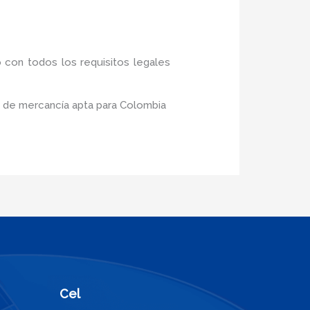
 con todos los requisitos legales
o de mercancía apta para Colombia
Cel