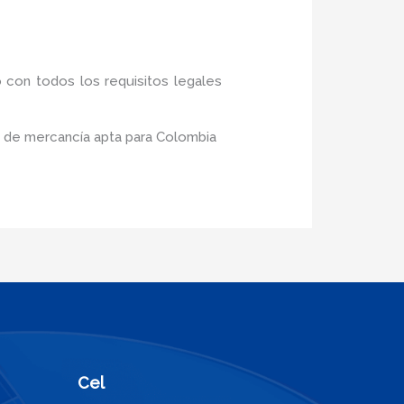
 con todos los requisitos legales
o de mercancía apta para Colombia
Cel