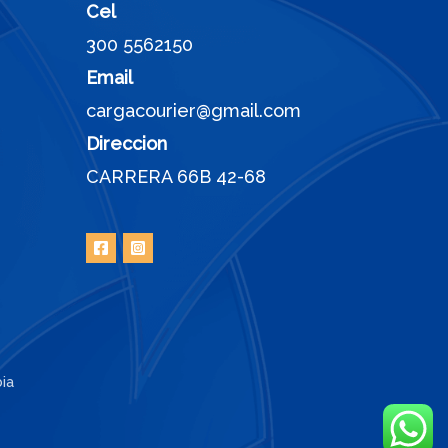
Cel
300 5562150
Email
cargacourier@gmail.com
Direccion
CARRERA 66B 42-68
ia