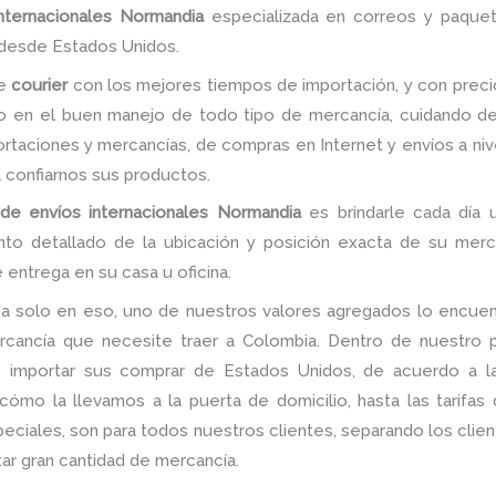
nternacionales Normandia
especializada en correos y paquet
desde Estados Unidos.
de
courier
con los mejores tiempos de importación, y con preci
do en el buen manejo de todo tipo de mercancía, cuidando de
taciones y mercancías, de compras en Internet y envíos a nivel
ra confiarnos sus productos.
de envíos internacionales Normandia
es brindarle cada día u
ento detallado de la ubicación y posición exacta de su merc
 entrega en su casa u oficina.
a solo en eso, uno de nuestros valores agregados lo encuent
rcancía que necesite traer a Colombia. Dentro de nuestro po
de importar sus comprar de Estados Unidos, de acuerdo a 
ómo la llevamos a la puerta de domicilio, hasta las tarifas
iales, son para todos nuestros clientes, separando los client
ar gran cantidad de mercancía.