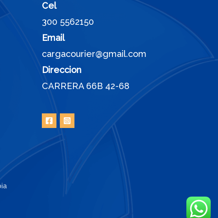
Cel
300 5562150
Email
cargacourier@gmail.com
Direccion
CARRERA 66B 42-68
ia