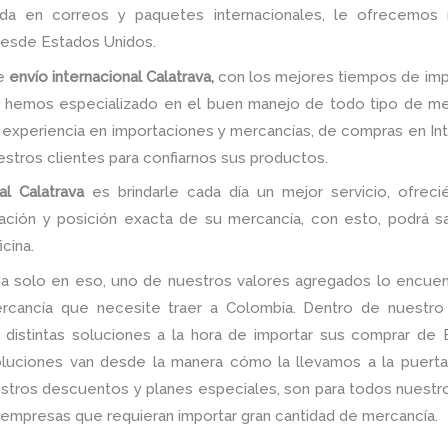
a en correos y paquetes internacionales, le ofrecemos 
desde Estados Unidos.
de
envío internacional Calatrava,
con los mejores tiempos de impo
s hemos especializado en el buen manejo de todo tipo de me
experiencia en importaciones y mercancías, de compras en Inter
nuestros clientes para confiarnos sus productos.
al Calatrava
es brindarle cada día un mejor servicio, ofreci
ación y posición exacta de su mercancía, con esto, podrá s
cina.
a solo en eso, uno de nuestros valores agregados lo encuent
rcancía que necesite traer a Colombia. Dentro de nuestro
 distintas soluciones a la hora de importar sus comprar de 
uciones van desde la manera cómo la llevamos a la puerta d
stros descuentos y planes especiales, son para todos nuestro
as empresas que requieran importar gran cantidad de mercancía.