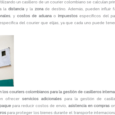
 utilizando un casillero de un courier colombiano se calculan pr
a la
distancia
y la
zona
de destino. Además, pueden influir
onales
, y
costos de aduana
o
impuestos
específicos del paí
específica del courier que elijas, ya que cada uno puede tene
 los couriers colombianos para la gestión de casilleros intern
len ofrecer
servicios adicionales
para la gestión de casille
paque
para reducir costos de envío,
asistencia en compras
on
ros
para proteger los bienes durante el transporte internacio