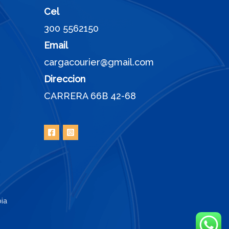
Cel
300 5562150
Email
cargacourier@gmail.com
Direccion
CARRERA 66B 42-68
ia