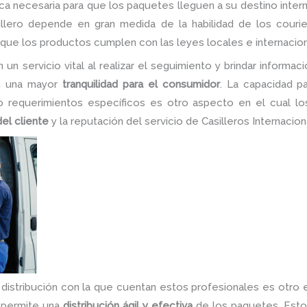
ca necesaria para que los paquetes lleguen a su destino inter
illero depende en gran medida de la habilidad de los couri
 que los productos cumplen con las leyes locales e internacion
un servicio vital al realizar el seguimiento y brindar informa
en una mayor
tranquilidad para el consumidor
. La capacidad pa
 o requerimientos específicos es otro aspecto en el cual lo
del cliente
y la reputación del servicio de Casilleros Internacion
y distribución con la que cuentan estos profesionales es otr
e permite una
distribución ágil y efectiva
de los paquetes. Esto 