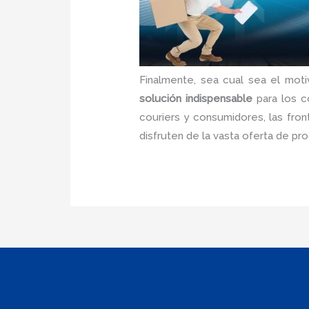
Finalmente, sea cual sea el moti
solución indispensable
para los c
couriers y consumidores, las fro
disfruten de la vasta oferta de p