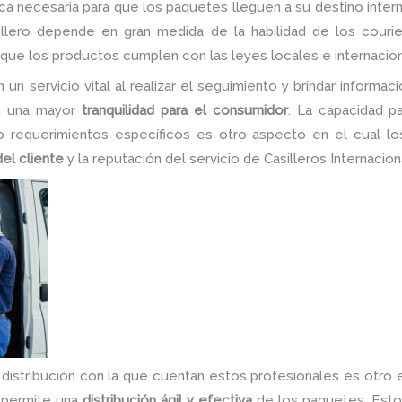
ca necesaria para que los paquetes lleguen a su destino inter
illero depende en gran medida de la habilidad de los couri
 que los productos cumplen con las leyes locales e internacion
un servicio vital al realizar el seguimiento y brindar informa
en una mayor
tranquilidad para el consumidor
. La capacidad pa
 o requerimientos específicos es otro aspecto en el cual lo
del cliente
y la reputación del servicio de Casilleros Internacion
y distribución con la que cuentan estos profesionales es otr
e permite una
distribución ágil y efectiva
de los paquetes. Esto 