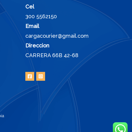
Cel
300 5562150
Email
cargacourier@gmail.com
Direccion
CARRERA 66B 42-68
ia