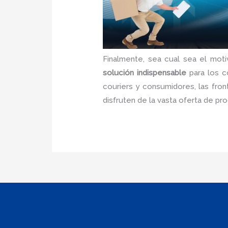
Finalmente, sea cual sea el moti
solución indispensable
para los c
couriers y consumidores, las fro
disfruten de la vasta oferta de p