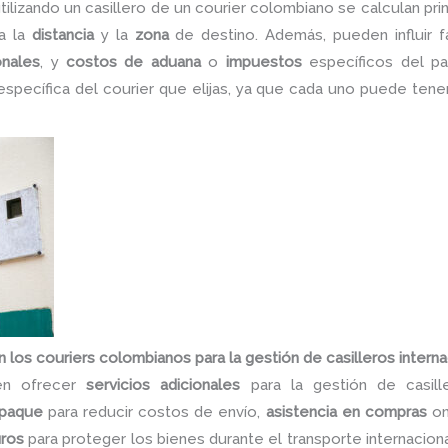
 utilizando un casillero de un courier colombiano se calculan pr
a la
distancia
y la
zona
de destino. Además, pueden influir
onales
, y
costos de aduana
o
impuestos
específicos del paí
específica del courier que elijas, ya que cada uno puede tene
 los couriers colombianos para la gestión de casilleros intern
len ofrecer
servicios adicionales
para la gestión de casille
paque
para reducir costos de envío,
asistencia en compras
on
ros
para proteger los bienes durante el transporte internacio