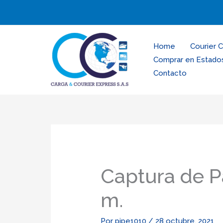
Ir
al
contenido
Home
Courier 
Comprar en Estado
Contacto
Captura de Pa
m.
Por
pipe1010
/
28 octubre, 2021