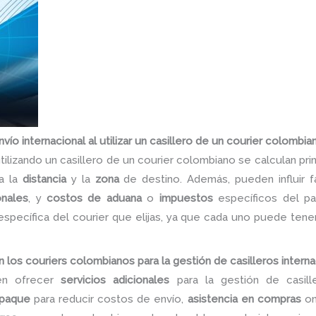
vío internacional al utilizar un casillero de un courier colombia
 utilizando un casillero de un courier colombiano se calculan pr
a la
distancia
y la
zona
de destino. Además, pueden influir
onales
, y
costos de aduana
o
impuestos
específicos del paí
específica del courier que elijas, ya que cada uno puede tene
 los couriers colombianos para la gestión de casilleros intern
len ofrecer
servicios adicionales
para la gestión de casille
paque
para reducir costos de envío,
asistencia en compras
on