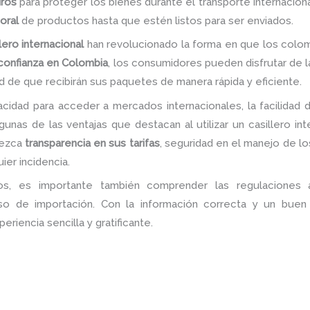
ros
para proteger los bienes durante el transporte internacio
oral
de productos hasta que estén listos para ser enviados.
lero internacional
han revolucionado la forma en que los colom
 confianza en Colombia
, los consumidores pueden disfrutar de 
d de que recibirán sus paquetes de manera rápida y eficiente.
acidad para acceder a mercados internacionales, la facilidad 
nas de las ventajas que destacan al utilizar un casillero int
rezca
transparencia en sus tarifas
, seguridad en el manejo de lo
ier incidencia.
s, es importante también comprender las regulaciones a
o de importación. Con la información correcta y un buen 
riencia sencilla y gratificante.