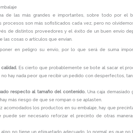
embalaje
s una de las más grandes e importantes, sobre todo por el
os procesos son más sofisticados cada vez, pero no olvidemos
vés de distintos proveedores y el éxito de un buen envío de
 las cosas o artículos que envían.
oner en peligro su envío, por lo que será de suma importa
calidad.
Es cierto que probablemente se bote al sacar el pro
y no hay nada peor que recibir un pedido con desperfectos, tan
ado respecto al tamaño del contenido.
Una caja demasiado g
 hay más riesgo de que se rompan o se aplasten.
 acomodados los productos en su embalaje, hay que precintar
e puede ser necesario reforzar el precinto de otras manera
 algo no tiene un etiquetado adecuado, lo normal es que no ll