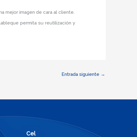
na mejor imagen de cara al cliente.
ableque permita su reutilización y
Entrada siguiente
→
Cel