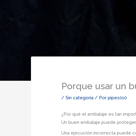
Porque usar un b
/
Sin categoría
/ Por
pipe1010
¿Por qué el embalaje es tan impor
Un buen embalaje puede proteger l
Una ejecución incorrecta puede c