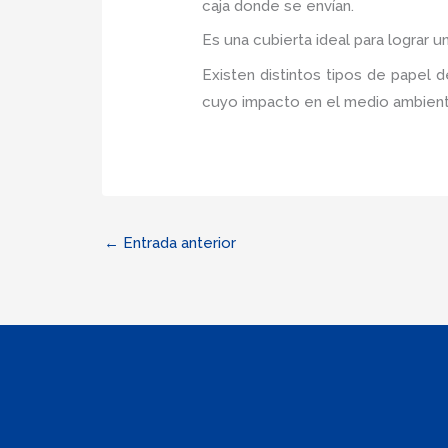
caja donde se envían.
Es una cubierta ideal para lograr 
Existen distintos tipos de papel 
cuyo impacto en el medio ambient
←
Entrada anterior