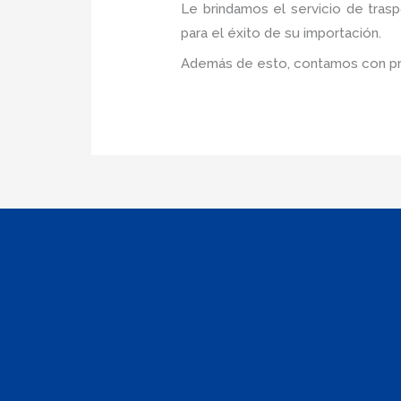
Le brindamos el servicio de tras
para el éxito de su importación.
Además de esto, contamos con pre