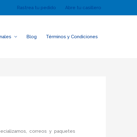
Rastrea tu pedido
Abre tu casillero
nales
Blog
Términos y Condiciones
ecializamos, correos y paquetes