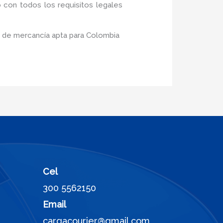
 con todos los requisitos legales
o de mercancía apta para Colombia
Cel
300 5562150
Email
cargacourier@gmail.com